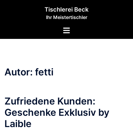
Zum
Tischlerei Beck
Inhalt
Ihr Meistertischler
springen
Wir verschönern Ihr
Menü
Unternehmen!
umschalten
Autor:
fetti
Zufriedene Kunden:
Geschenke Exklusiv by
Laible