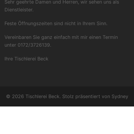
Sehr geehrte Damen und Herren, wir sehen uns als
Dienstleister.
Feste Öffnungszeiten sind nicht in Ihrem Sinn.
Vereinbaren Sie ganz einfach mit mir einen Termin
unter 0172/3726139.
Ihre Tischlerei Beck
© 2026 Tischlerei Beck. Stolz präsentiert von
Sydney