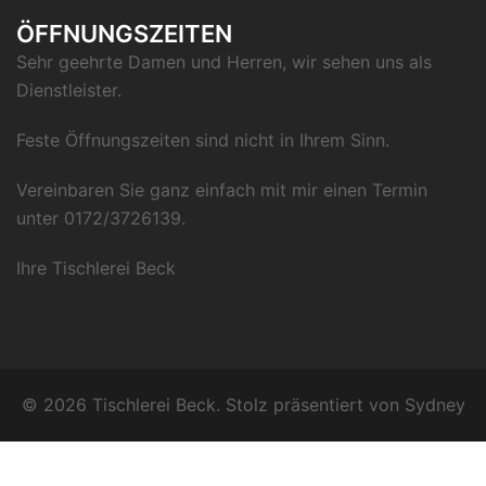
ÖFFNUNGSZEITEN
Sehr geehrte Damen und Herren, wir sehen uns als
Dienstleister.
Feste Öffnungszeiten sind nicht in Ihrem Sinn.
Vereinbaren Sie ganz einfach mit mir einen Termin
unter 0172/3726139.
Ihre Tischlerei Beck
© 2026 Tischlerei Beck. Stolz präsentiert von
Sydney