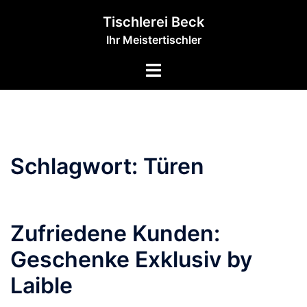
Zum
Tischlerei Beck
Inhalt
Ihr Meistertischler
springen
Menü
umschalten
Schlagwort:
Türen
Wir verschönern Ihr
Unternehmen!
Zufriedene Kunden:
Geschenke Exklusiv by
Laible